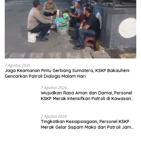
Danrem 043/Gatam
Dampingi Pj. Gubernur
Lampung Resmikan Pasar
Natar Dan Pembukaan TOP
Natar
Selengkapnya
TNI & POLRI