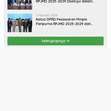
POLITIK
13 Maret 2026
Ketua DPRD Pesawaran Hadiri
Musrenbang 2026, Fokus Sinkronisasi
Aspirasi Rakyat untuk RKPD 2027
5 Februari 2026
Sinergi Pemkab dan DPRD Pesawaran:
RPJMD 2025-2029 Disetujui dalam
Paripurna
5 Februari 2026
Ketua DPRD Pesawaran Pimpin
Paripurna RPJMD 2025-2029 dan
Penyampaian 4 Ranperda Inisiatif
Selengkapnya