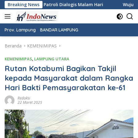
Langsung
alogis Malam Hari
Breaking News
Wujudkan Rasa Aman dan Damai, Per
ke
konten
Prov. Lampung
BANDAR LAMPUNG
Beranda
KEMENIMIPAS
KEMENIMIPAS
,
LAMPUNG UTARA
Rutan Kotabumi Bagikan Takjil
kepada Masyarakat dalam Rangka
Hari Bakti Pemasyarakatan ke-61
Redaksi
22 Maret 2025