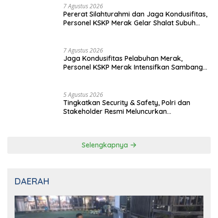
7 Agustus 2026
Jaga Keamanan Pintu Gerbang Sumatera, KSKP Bakauheni
Gencarkan Patroli Dialogis Malam Hari
7 Agustus 2026
Wujudkan Rasa Aman dan Damai, Personel
KSKP Merak Intensifkan Patroli di Kawasan
Pelabuhan
7 Agustus 2026
Tingkatkan Kesiapsiagaan, Personel KSKP
Merak Gelar Sispam Mako dan Patroli Jam
Rawan
7 Agustus 2026
Pererat Silahturahmi dan Jaga Kondusifitas,
Personel KSKP Merak Gelar Shalat Subuh
Keliling
7 Agustus 2026
Jaga Kondusifitas Pelabuhan Merak,
Personel KSKP Merak Intensifkan Sambang
dan Patroli Dialogis