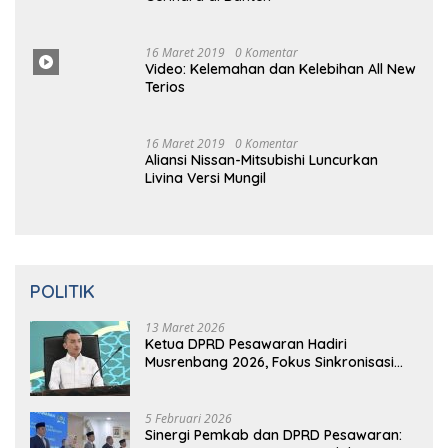
Patroli Dialogis Malam Hari
16 Maret 2019
0 Komentar
2 Hari Hilang, Nelayan Tewas
Mengambang di Pantai Cipalawah Garut
16 Maret 2019
0 Komentar
14 Tahun Terbunuhnya Munir, Polri
Didesak Bentuk Tim Khusus
16 Maret 2019
0 Komentar
Prabowo Resmikan Kantor DPD
Gerindra di Banten
16 Maret 2019
0 Komentar
Video: Kelemahan dan Kelebihan All New
Terios
16 Maret 2019
0 Komentar
Aliansi Nissan-Mitsubishi Luncurkan
Livina Versi Mungil