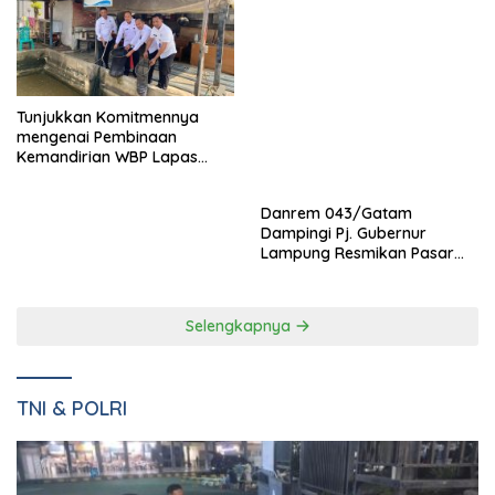
Pemkab dan DPRD Pesawaran Sepakati RPJMD 2025-2029
dalam Rapat Paripurna Bernuansa Kamis Beradat
Tunjukkan Komitmennya
mengenai Pembinaan
Kemandirian WBP Lapas
Narkotika Kelas IIA Bandar
Lampung Panen Lele