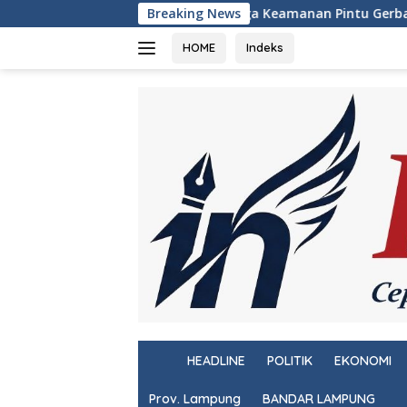
Langsung
Jaga Keamanan Pintu Gerbang Sumatera, KSKP Bakauheni Gen
Breaking News
ke
konten
HOME
Indeks
H
HEADLINE
POLITIK
EKONOMI
o
m
Prov. Lampung
BANDAR LAMPUNG