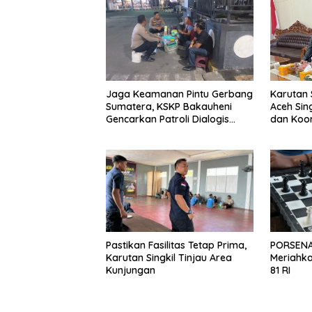
Jaga Keamanan Pintu Gerbang
Karutan 
Sumatera, KSKP Bakauheni
Aceh Sin
Gencarkan Patroli Dialogis
dan Koor
Malam Hari
Pastikan Fasilitas Tetap Prima,
PORSENAP
Karutan Singkil Tinjau Area
Meriahka
Kunjungan
81 RI