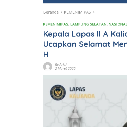
e
Beranda
KEMENIMIPAS
KEMENIMIPAS
,
LAMPUNG SELATAN
,
NASIONA
Kepala Lapas ll A Kal
Ucapkan Selamat Men
H
Redaksi
2 Maret 2025