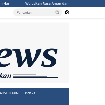
n dan Damai, Personel KSKP Merak Intensifkan Patroli di Kaw
ADVETORIAL
Indeks