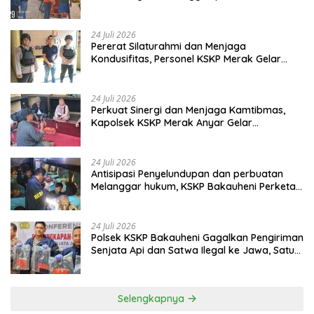
Dermaga 7
24 Juli 2026
Pererat Silaturahmi dan Menjaga
Kondusifitas, Personel KSKP Merak Gelar
Shalat Keliling dan menyapa masyarakat.
24 Juli 2026
Perkuat Sinergi dan Menjaga Kamtibmas,
Kapolsek KSKP Merak Anyar Gelar
Silaturahmi Bersama Awak Media
24 Juli 2026
Antisipasi Penyelundupan dan perbuatan
Melanggar hukum, KSKP Bakauheni Perketat
Pemeriksaan Kendaraan Jalur
Penyeberangan
24 Juli 2026
Polsek KSKP Bakauheni Gagalkan Pengiriman
Senjata Api dan Satwa Ilegal ke Jawa, Satu
Pelaku Ditangkap di Cikarang
Selengkapnya