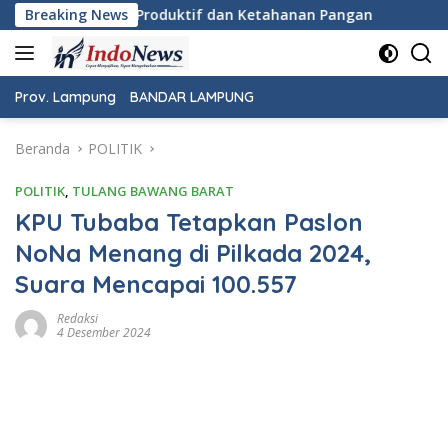
Langsung
an Ketahanan Pangan
Breaking News
Pemeriksaan Kesehatan Gratis Warn
ke
konten
Prov. Lampung
BANDAR LAMPUNG
Beranda
POLITIK
POLITIK
,
TULANG BAWANG BARAT
KPU Tubaba Tetapkan Paslon
NoNa Menang di Pilkada 2024,
Suara Mencapai 100.557
Redaksi
4 Desember 2024