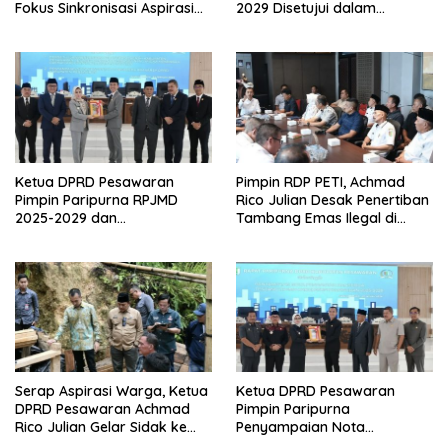
Fokus Sinkronisasi Aspirasi
2029 Disetujui dalam
Rakyat untuk RKPD 2027
Paripurna
Ketua DPRD Pesawaran
Pimpin RDP PETI, Achmad
Pimpin Paripurna RPJMD
Rico Julian Desak Penertiban
2025-2029 dan
Tambang Emas Ilegal di
Penyampaian 4 Ranperda
Pesawaran
Inisiatif
Serap Aspirasi Warga, Ketua
Ketua DPRD Pesawaran
DPRD Pesawaran Achmad
Pimpin Paripurna
Rico Julian Gelar Sidak ke
Penyampaian Nota
Teluk Pandan dan
Pengantar RPJMD 2025-2029