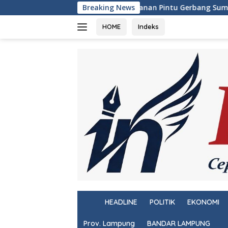
Langsung
Jaga Keamanan Pintu Gerbang Sumatera, KSKP Bakauheni Genca
Breaking News
ke
konten
HOME
Indeks
H
HEADLINE
POLITIK
EKONOMI
o
m
Prov. Lampung
BANDAR LAMPUNG