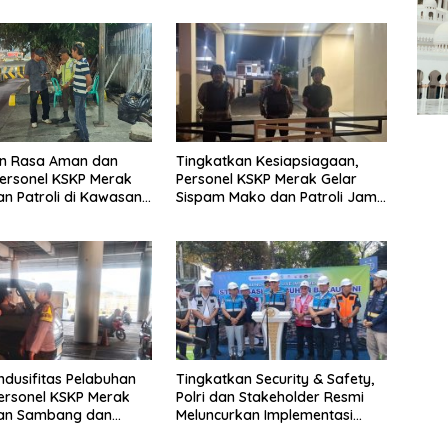
Tingkatkan Kesiapsiagaan,
n Rasa Aman dan
Personel KSKP Merak Gelar
ersonel KSKP Merak
Sispam Mako dan Patroli Jam
kan Patroli di Kawasan
Rawan
an
dusifitas Pelabuhan
Tingkatkan Security & Safety,
ersonel KSKP Merak
Polri dan Stakeholder Resmi
kan Sambang dan
Meluncurkan Implementasi
ialogis
Sterilisasi Pelabuhan Bakauheni