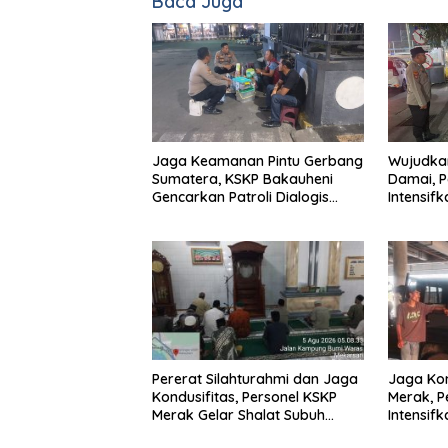
Baca Juga
Jaga Keamanan Pintu Gerbang
Wujudka
Sumatera, KSKP Bakauheni
Damai, P
Gencarkan Patroli Dialogis
Intensif
Malam Hari
Pelabuh
Pererat Silahturahmi dan Jaga
Jaga Kon
Kondusifitas, Personel KSKP
Merak, P
Merak Gelar Shalat Subuh
Intensif
Keliling
Patroli D