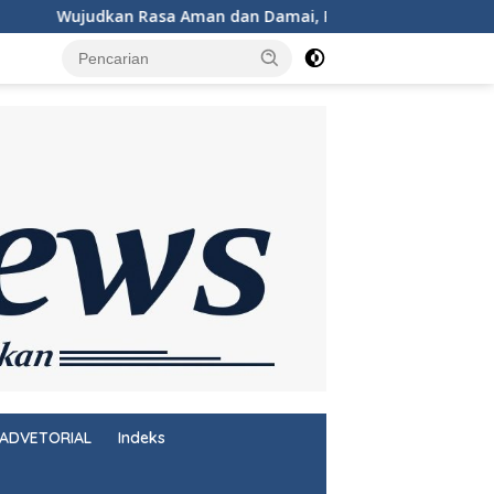
dan Damai, Personel KSKP Merak Intensifkan Patroli di Kawas
ADVETORIAL
Indeks