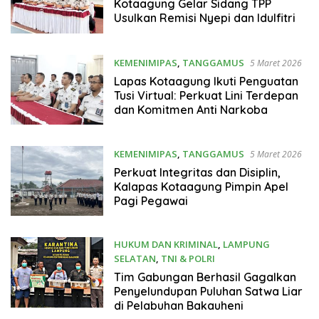
Kotaagung Gelar Sidang TPP
Usulkan Remisi Nyepi dan Idulfitri
KEMENIMIPAS
,
TANGGAMUS
5 Maret 2026
Lapas Kotaagung Ikuti Penguatan
Tusi Virtual: Perkuat Lini Terdepan
dan Komitmen Anti Narkoba
KEMENIMIPAS
,
TANGGAMUS
5 Maret 2026
Perkuat Integritas dan Disiplin,
Kalapas Kotaagung Pimpin Apel
Pagi Pegawai
HUKUM DAN KRIMINAL
,
LAMPUNG
SELATAN
,
TNI & POLRI
5 Maret 2026
Tim Gabungan Berhasil Gagalkan
Penyelundupan Puluhan Satwa Liar
di Pelabuhan Bakauheni