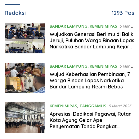
Redaksi
1293 Pos
BANDAR LAMPUNG
,
KEMENIMIPAS
5 Maret
2026
Wujudkan Generasi Berilmu di Balik
Jeruji, Puluhan Warga Binaan Lapas
Narkotika Bandar Lampung Kejar
Ijazah Paket A, B, dan C
BANDAR LAMPUNG
,
KEMENIMIPAS
5 Maret
2026
Wujud Keberhasilan Pembinaan, 7
Warga Binaan Lapas Narkotika
Bandar Lampung Resmi Bebas
KEMENIMIPAS
,
TANGGAMUS
5 Maret 2026
Apresiasi Dedikasi Pegawai, Rutan
Kota Agung Gelar Apel
Penyematan Tanda Pangkat
Periode 2026